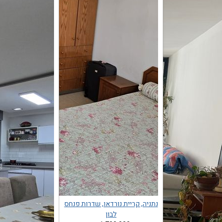
נתניה, קריית נורדאו, שדרות פנחס
לבון