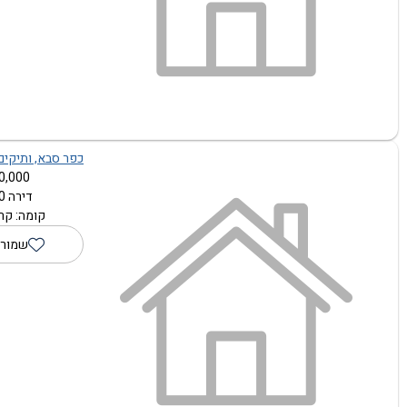
כפר סבא, ותיקים,
,000 ₪
דירה 1.0 חדרים
קומה: קרק
שמור 