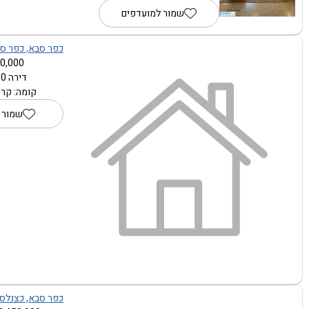
שמור למועדפים
כפר סבא, כפר סבא
0,000 ₪
דירה 1.0 חדרים
קומה: קרק
שמור 
כפר סבא, כצנלסון 