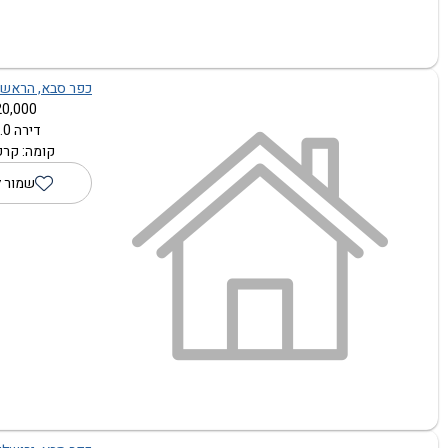
כפר סבא, הראשוני
0,000 ₪
דירה 1.0 חדרים
קומה: קרק
שמור 