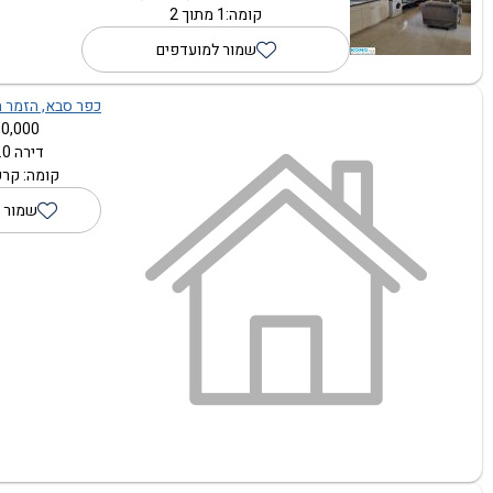
קומה:1 מתוך 2
שמור למועדפים
כפר סבא, הזמר הע
0,000 ₪
דירה 1.0 חדרים
קומה: קרק
שמור 