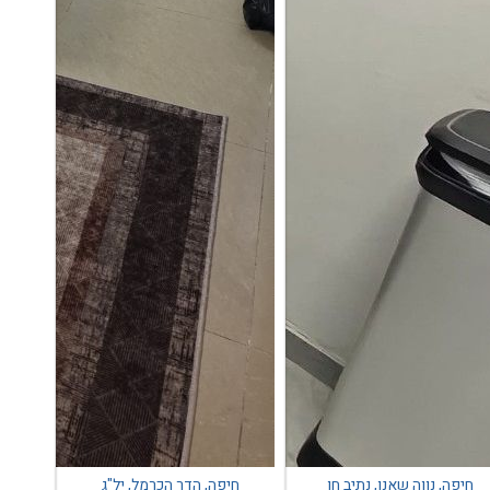
חיפה, נווה שאנן, נתיב חן
חיפה, הדר הכרמל, יל"ג