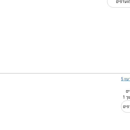
ועדפים
ון 5
 1
פים