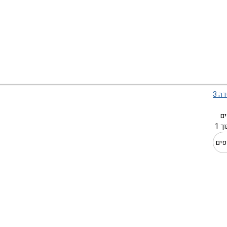
ה 3
 1
פים