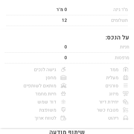
מ"ר גינה
0 מ"ר
תשלומים
12
על הנכס:
חניות
0
מרפסות
0
ממד
גישה לנכים
מעלית
מחסן
סורגים
מותאם לשותפים
מיזוג
חיות מחמד
יחידת דיור
דוד שמש
מטבח כשר
משופצת
ריהוט
לטווח ארוך
שיתוף מודעה