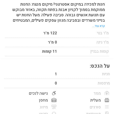
חנות למכירה במיקום אסטרטגי! מיקום מנצח: החנות
ממוקמת בסמוך לקניון אבנת בפתח תקווה, באזור מבוקש
עם תנועת אנשים גבוהה. סביבה פעילה: מעל החנות יש
בנייני משרדים ובסביבה מגוון עסקים פעילים, המבטיחים
קהל לקוחות פוטנציאלי גדול. פרטים על הנכס: גודל: 122
קרא עוד...
מ"ר מצב: רמת מעטפת – להתאמה אישית לפי הצרכים שלך
מ"ר בנוי
122 מ"ר
חניה: חניה תת-קרקעית פרטית אחת מחיר למ"ר:22.000 ₪
בלבד! זוהי הזדמנות נדירה להקים את העסק שלך במיקום
מ"ר גינה
0 מ"ר
מרכזי ואטרקטיבי. לפרטים נוספים ותיאום סיור, פנו עכשיו!
קומות בבניין
11 קומות
על הנכס:
חניות
1
מרפסות
0
ממד
גישה לנכים
מעלית
מחסן
סורגים
מיזוג