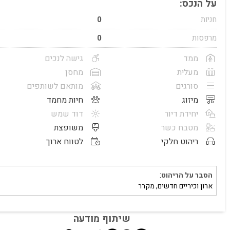
על הנכס:
חניות
0
מרפסות
0
ממד
גישה לנכים
מעלית
מחסן
סורגים
מותאם לשותפים
מיזוג
חיות מחמד
יחידת דיור
דוד שמש
מטבח כשר
משופצת
ריהוט חלקי
לטווח ארוך
הסבר על הריהוט
:
ארון וכיריים חדשים, מקרר
שיתוף מודעה