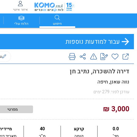
איזור אישי
חיפוש
הלוח שלי
עבור למודעות נוספות
ער
דירה להשכרה, נתיב חן
נווה שאנן, חיפה
עודכן לפני: 279 ימים
3,000 ₪
מפרטי
0.0
קרקע
40
מיידית
חד'
קומה
מ''ר
תאריך כני