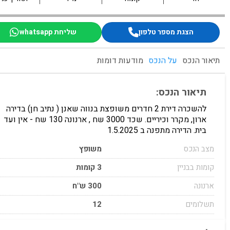
הצגת מספר טלפון
שליחת whatsapp
תיאור הנכס
על הנכס
מודעות דומות
תיאור הנכס:
להשכרה דירת 2 חדרים משופצת בנווה שאנן ( נתיב חן) בדירה
ארון, מקרר וכיריים. שכד 3000 שח , ארנונה 130 שח - אין ועד
בית. הדירה מתפנה ב 1.5.2025
מצב הנכס
משופץ
קומות בבניין
3 קומות
ארנונה
300 ש"ח
תשלומים
12