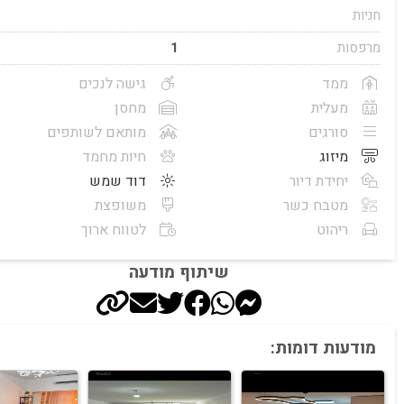
חניות
מרפסות
1
ממד
גישה לנכים
מעלית
מחסן
סורגים
מותאם לשותפים
מיזוג
חיות מחמד
יחידת דיור
דוד שמש
מטבח כשר
משופצת
ריהוט
לטווח ארוך
שיתוף מודעה
מודעות דומות: