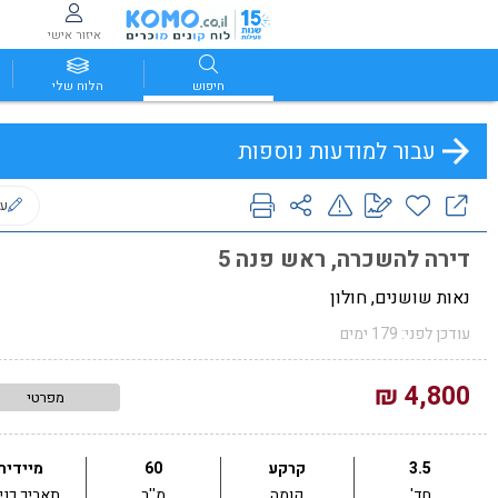
איזור אישי
חיפוש
הלוח שלי
עבור למודעות נוספות
ער
דירה להשכרה, ראש פנה 5
נאות שושנים, חולון
עודכן לפני: 179 ימים
4,800 ₪
מפרטי
3.5
קרקע
60
מיידית
חד'
קומה
מ''ר
תאריך כני