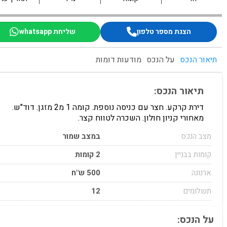
הצגת מספר טלפון
שליחת whatsapp
תיאור הנכס
על הנכס
מודעות דומות
תיאור הנכס:
דירת קרקע. חצר עם כניסה נוספת. קומה 1 מ2 מזגן. דוד"ש.
מאחורי קניון חולון. השכרה לטווח קצר.
מצב הנכס
במצב שמור
קומות בבניין
2 קומות
ארנונה
500 ש"ח
תשלומים
12
על הנכס: