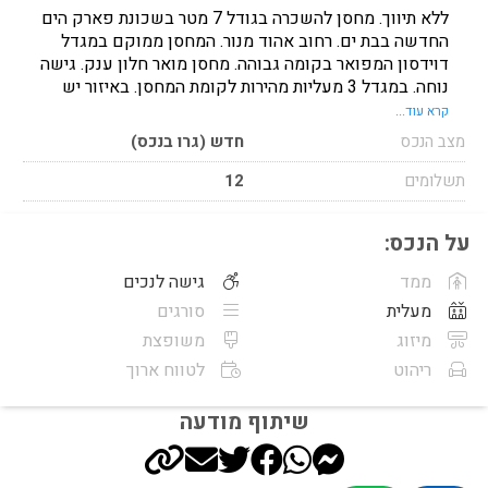
ללא תיווך. מחסן להשכרה בגודל 7 מטר בשכונת פארק הים
החדשה בבת ים. רחוב אהוד מנור. המחסן ממוקם במגדל
דוידסון המפואר בקומה גבוהה. מחסן מואר חלון ענק. גישה
נוחה. במגדל 3 מעליות מהירות לקומת המחסן. באיזור יש
חניה בשפע. ניתן להשכיר לטווח ארוך (או לתקופה קצרה).
קרא עוד...
מצב הנכס
חדש (גרו בנכס)
תשלומים
12
על הנכס:
ממד
גישה לנכים
מעלית
סורגים
מיזוג
משופצת
ריהוט
לטווח ארוך
שיתוף מודעה