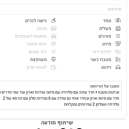
מרפסות
ממד
גישה לנכים
מעלית
מחסן
סורגים
מותאם לשותפים
מיזוג
חיות מחמד
יחידת דיור
דוד שמש
מטבח כשר
משופצת
ריהוט
לטווח ארוך
הסבר על הריהוט
:
ארונות מטבח + חדר שינה עם טלויזיה עם מיטה שידות וארון עוד שני חדרים כ
חדר עם מיטה ארון ובחדר אחד גם שידה עם 6 מגירות סלון עם כורסא של 2
טלויזיה ושולחן 2 שירותים ומקלחת
שיתוף מודעה