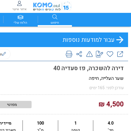
איזור אישי
חיפוש
הלוח שלי
עבור למודעות נוספות
ער
דירה להשכרה, פז סעדיה 40
שער העלייה, חיפה
עודכן לפני: 165 ימים
4,500 ₪
מפרטי
4.0
1
100
מיידית
חד'
קומה
מ''ר
תאריך כני