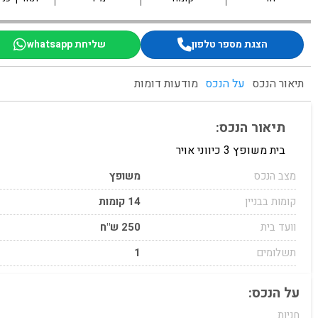
הצגת מספר טלפון
שליחת whatsapp
תיאור הנכס
על הנכס
מודעות דומות
תיאור הנכס:
בית משופץ 3 כיווני אויר
מצב הנכס
משופץ
קומות בבניין
14 קומות
וועד בית
250 ש"ח
תשלומים
1
על הנכס:
חניות