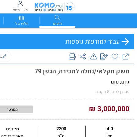
איזור אישי
חיפוש
הלוח שלי
עבור למודעות נוספות
ער
משק חקלאי/נחלה למכירה, הגפן 79
נחם, נחם
עודכן לפני: 8 דקות
3,000,000 ₪
מפרטי
4.0
2200
מיידית
חד'
מ''ר
תאריך כניסה