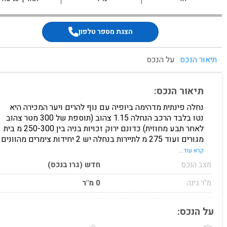
הצגת מספר טלפון
תיאור הנכס
על הנכס
תיאור הנכס:
נחלה פינתית מדהימה ביופיה עם נוף להרים ויער המכירה היא
נטו בלבד הרכב הנחלה 1.15 צהוב (תוספת של 300 מטר צהוב
לאחר תבע מחוזית) כדונם ירוק זכויות בניה בין 250-300 מ בית
מגורים ועוד 275 מ לתיירות בנחלה יש 2 יחידות צימרים מהוונים
55 מ כל אחת שיכולות להניב במיידי. הנחלה תעבור לרוכש עם
קרא עוד...
תשלום הנטו. ברוטו יכול להיות תוספת של 4-5 מליון בערך.
מצב הנכס
חדש (גרו בנכס)
ההליך לוקח בערך שנתיים ואולי יותר שזה יתרון למי שאין במיידי
מ"ר גינה
0 מ"ר
על הנכס: