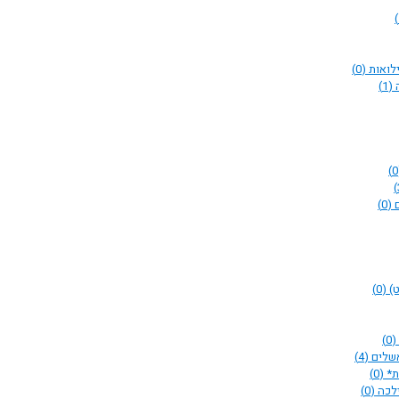
ילואות
(0)
ה
(1)
ם
(0)
ט)
(0)
(0)
אשלים
(4)
ת*
(0)
ילכה
(0)