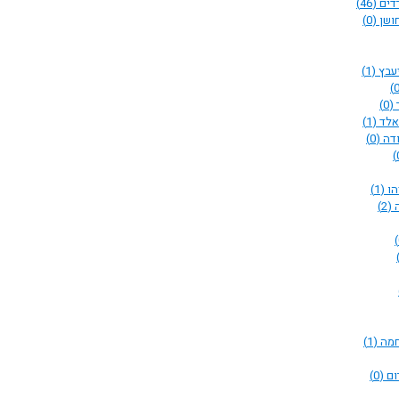
רדים
(46)
ושן
(0)
יעבץ
(1)
(0)
אלד
(1)
ודה
(0)
הו
(1)
ה
(2)
חמה
(1)
ום
(0)