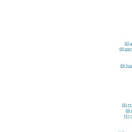
ע
(2)
יקום
(0)
בול
(0)
דד
(5)
(0)
י
(1)