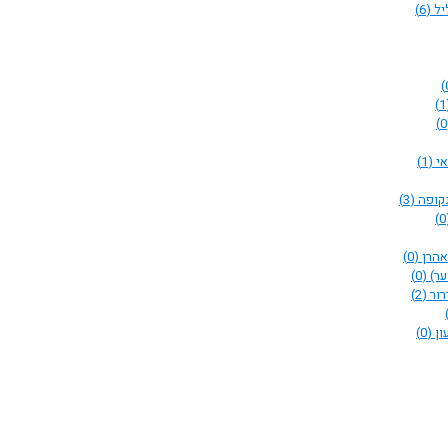
יל
(6)
(
אי
(1)
נקופה
(3)
(
אהרן
(0)
ער)
(0)
רור
(2)
ון
(0)