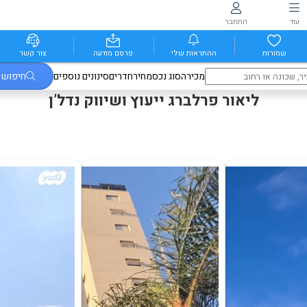
עוד
התחבר
שמורות
ההתראות שלי
פרסם מודעה
צור קשר
מכירה
סוג נכס
מחיר
חדרים
סינונים נוספים
חיפוש
ליאור פרלברג ייעוץ ושיווק נדל’ן