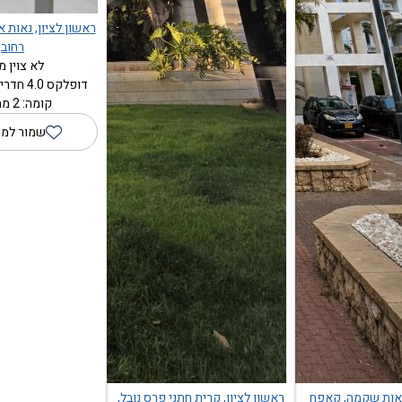
ראשון לציון, נאות א
רחוב
לא צוין מ
דופלקס 4.0 חדרים (120 מ"ר)
קומה: 2 מתוך 3
שמור למו
 נאות שקמה, קאפח
ראשון לציון, קרית חתני פרס נובל,