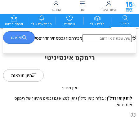
איזור אישי
עוד
התחבר
חיפוש
הלוח שלי
שמורות
ההתראות שלי
פרסם מודעה
חיפוש
מכירה
סוג נכס
מחיר
חדרים
סינונים נוספים
רימקס אינפיניטי
מיון תוצאות
אין מידע
לוח קומו נדל"ן :
בלוח קומו נדל"ן ניתן למצוא גם נכסים מתיווך של רימקס
אינפיניטי.