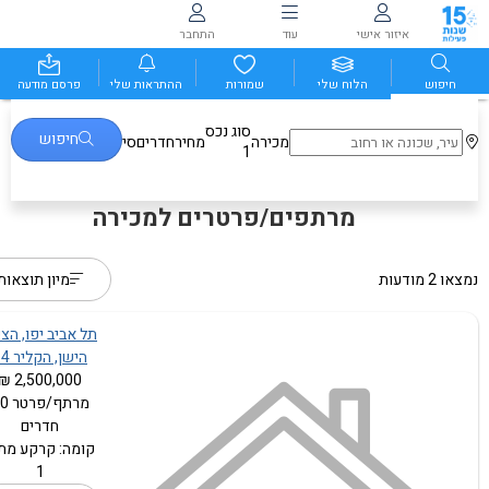
איזור אישי
עוד
התחבר
חיפוש
הלוח שלי
שמורות
ההתראות שלי
פרסם מודעה
סוג נכס
חיפוש
מכירה
מחיר
חדרים
סינונים נוספים
1
מרתפים/פרטרים למכירה
נמצאו 2 מודעות
מיון תוצאות
תל אביב יפו, הצפ
הישן, הקליר 14
2,500,000 ₪
מרתף/פ
חדרים
קומה: קרקע מת
1