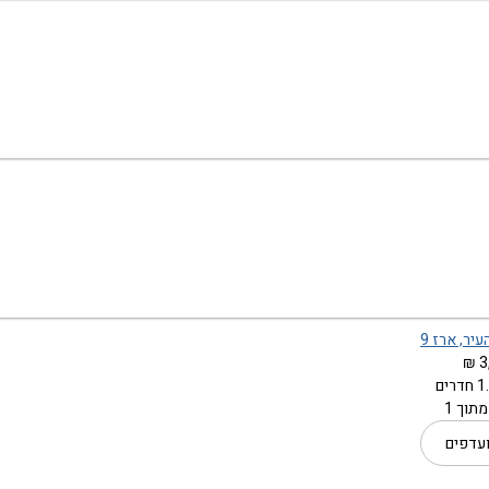
יר, ארז 9
3
תוך 1
עדפים