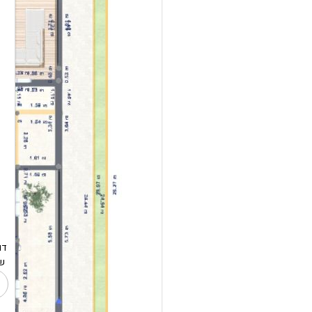
דו מש
שטח/